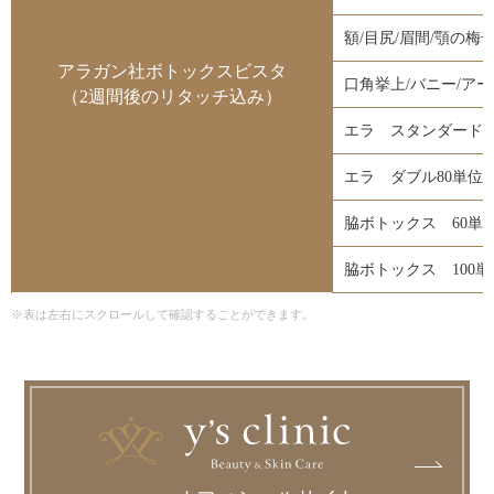
額/目尻/眉間/顎の梅
アラガン社ボトックスビスタ
口角挙上/バニー/ア
（2週間後のリタッチ込み）
エラ スタンダード4
エラ ダブル80単位
脇ボトックス 60単
脇ボトックス 100単
※表は左右にスクロールして確認することができます。